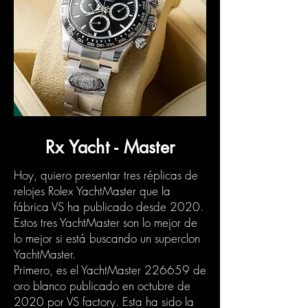
Rx Yacht - Master
Hoy, quiero presentar tres réplicas de
relojes Rolex YachtMaster que la
fábrica VS ha publicado desde 2020.
Estos tres YachtMaster son lo mejor de
lo mejor si está buscando un superclon
YachtMaster.
Primero, es el YachtMaster 226659 de
oro blanco publicado en octubre de
2020 por VS factory. Esta ha sido la