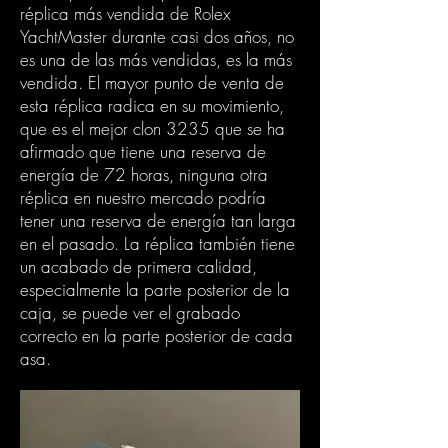
réplica más vendida de Rolex
YachtMaster durante casi dos años, no
es una de las más vendidas, es la más
vendida. El mayor punto de venta de
esta réplica radica en su movimiento,
que es el mejor clon 3235 que se ha
afirmado que tiene una reserva de
energía de 72 horas, ninguna otra
réplica en nuestro mercado podría
tener una reserva de energía tan larga
en el pasado. La réplica también tiene
un acabado de primera calidad,
especialmente la parte posterior de la
caja, se puede ver el grabado
correcto en la parte posterior de cada
asa.