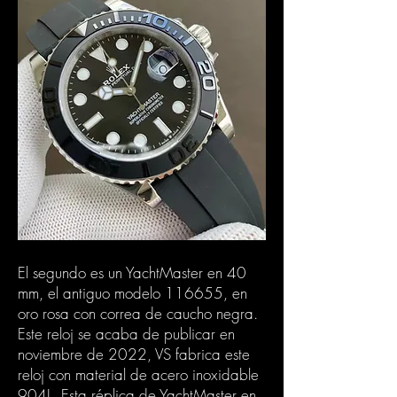
El segundo es un YachtMaster en 40
mm, el antiguo modelo 116655, en
oro rosa con correa de caucho negra.
Este reloj se acaba de publicar en
noviembre de 2022, VS fabrica este
reloj con material de acero inoxidable
904L. Esta réplica de YachtMaster en