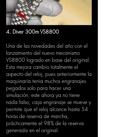
4. Diver 300m VS8800
Una de las novedades del año con el
lanzamiento del nuevo mecanismo
VS8800 logrado en base del original.
Esta mejora cambio totalmente el
aspecto del reloj, pues anteriormente la
maquinaria tenia muchos engranajes
pegados solo para hacer una
simulación, este ahora ya no tiene
nada falso, caja engranaje se mueve y
permite que el reloj alcance hasta 54
horas de reserva de marcha,
prácticamente el 98% de la reserva
generada en el original.