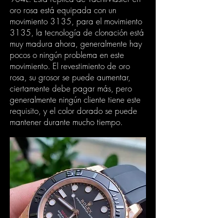
oro rosa está equipada con un
movimiento 3135, para el movimiento
3135, la tecnología de clonación está
muy madura ahora, generalmente hay
pocos o ningún problema en este
movimiento. El revestimiento de oro
rosa, su grosor se puede aumentar,
ciertamente debe pagar más, pero
generalmente ningún cliente tiene este
requisito, y el color dorado se puede
mantener durante mucho tiempo.