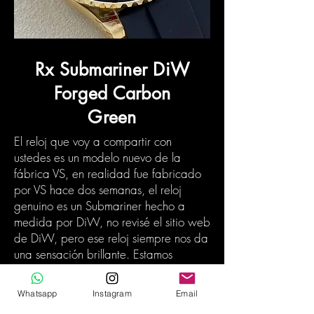
Rx Submariner DiW
Forged Carbon
Green
El reloj que voy a compartir con
ustedes es un modelo nuevo de la
fábrica VS, en realidad fue fabricado
por VS hace dos semanas, el reloj
genuino es un Submariner hecho a
medida por DiW, no revisé el sitio web
de DiW, pero ese reloj siempre nos da
una sensación brillante. Estamos
cansados ​​de ver los modelos
Submariner normales como el negro
Whatsapp
Instagram
Email
116610LN o el Hulk verde, pero este