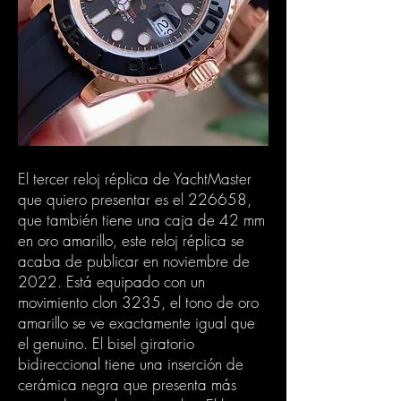
El tercer reloj réplica de YachtMaster
que quiero presentar es el 226658,
que también tiene una caja de 42 mm
en oro amarillo, este reloj réplica se
acaba de publicar en noviembre de
2022. Está equipado con un
movimiento clon 3235, el tono de oro
amarillo se ve exactamente igual que
el genuino. El bisel giratorio
bidireccional tiene una inserción de
cerámica negra que presenta más