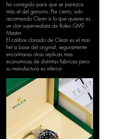
ha corregido para que se parezca
más al del genuino. Por cierto, solo
recomiendo Clean si lo que quieres es
un clon superrealista de Rolex GMT-
Master.
El calibre clonado de Clean es el mas
fiel a base del original, seguramente
encontraras otras replicas mas
economicas de distintas fabricas pero
su manufactura es inferior.