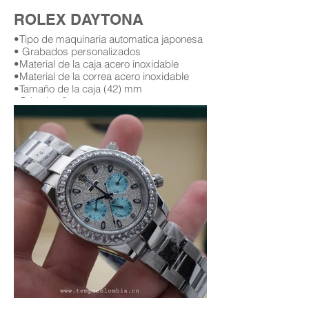
ROLEX DAYTONA
•Tipo de maquinaria automatica japonesa
• Grabados personalizados
•Material de la caja acero inoxidable
•Material de la correa acero inoxidable
•Tamaño de la caja (42) mm
•Cristal zafiro
•Garantía (12) meses (leer condiciones de
garantía)
Replica AAA Rolex daytona
Replicas de relojes rolex daytona en
bogota Colombia
Replica de rolex daytona con diamantes
replicas rolex con diamantes
rolex con diamantes en bogota
relojes rolex con diamantes replicas en
bogota Colombia