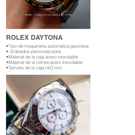
ROLEX DAYTONA
•Tipo de maquinaria automatica japonesa
• Grabados personalizados
•Material de la caja acero inoxidable
•Material de la correa acero inoxidable
•Tamaño de la caja (42) mm
•Cristal zafiro
•Garantía (12) meses (leer condiciones de
garantía)
Replica AAA Rolex daytona
Replicas de relojes rolex daytona en
bogota Colombia