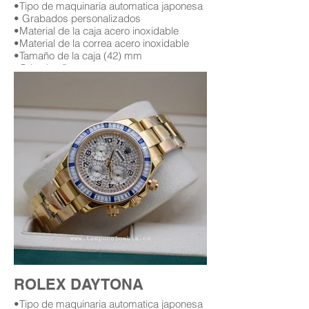
•Tipo de maquinaria automatica japonesa
• Grabados personalizados
•Material de la caja acero inoxidable
•Material de la correa acero inoxidable
•Tamaño de la caja (42) mm
•Cristal zafiro
•Garantía (12) meses (leer condiciones de
garantía)
Replica AAA Rolex daytona
Replicas de relojes rolex daytona en
bogota Colombia
Replica de rolex daytona con diamantes
replicas rolex con diamantes
rolex con diamantes en bogota
relojes rolex con diamantes replicas en
bogota Colombia
ROLEX DAYTONA
•Tipo de maquinaria automatica japonesa