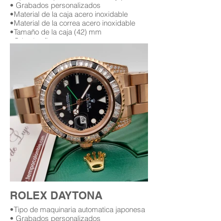
• Grabados personalizados
•Material de la caja acero inoxidable
•Material de la correa acero inoxidable
•Tamaño de la caja (42) mm
•Cristal zafiro
•Garantía (12) meses (leer condiciones de
garantía)
Replica AAA Rolex daytona
Replicas de relojes rolex daytona en
bogota Colombia
Replica de rolex daytona con diamantes
replicas rolex con diamantes
rolex con diamantes en bogota
relojes rolex con diamantes replicas en
bogota Colombia
ROLEX DAYTONA
•Tipo de maquinaria automatica japonesa
• Grabados personalizados