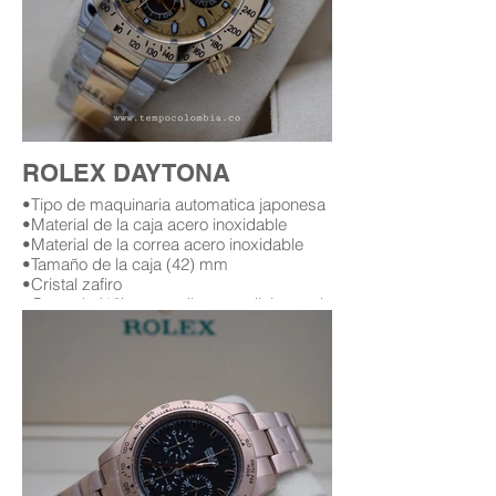
ROLEX DAYTONA
•Tipo de maquinaria automatica japonesa
•Material de la caja acero inoxidable
•Material de la correa acero inoxidable
•Tamaño de la caja (42) mm
•Cristal zafiro
•Garantía (12) meses (leer condiciones de
garantía)
Replica AAA Rolex daytona
Replicas de relojes rolex daytona en
bogota Colombia