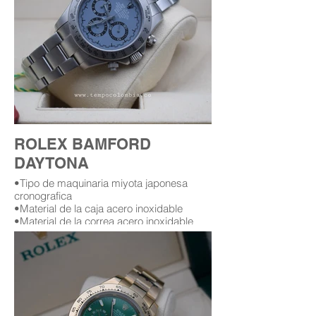
ROLEX BAMFORD
DAYTONA
•Tipo de maquinaria miyota japonesa
cronografica
•Material de la caja acero inoxidable
•Material de la correa acero inoxidable
•Tamaño de la caja (42) mm
•Cristal zafiro
•Garantía (12) meses (leer condiciones de
garantía)
Replica AAA Rolex Bamford daytona