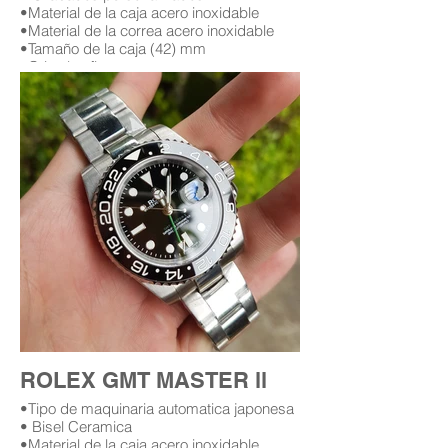
•Material de la caja acero inoxidable
•Material de la correa acero inoxidable
•Tamaño de la caja (42) mm
•Cristal zafiro
•Garantía (12) meses (leer condiciones de
garantía)
Replica AAA Rolex daytona
Replicas de relojes rolex daytona en
bogota Colombia
Replica de rolex daytona con diamantes
replicas rolex con diamantes
rolex con diamantes en bogota
relojes rolex con diamantes replicas en
bogota Colombia
ROLEX GMT MASTER ll
•Tipo de maquinaria automatica japonesa
• Bisel Ceramica
•Material de la caja acero inoxidable