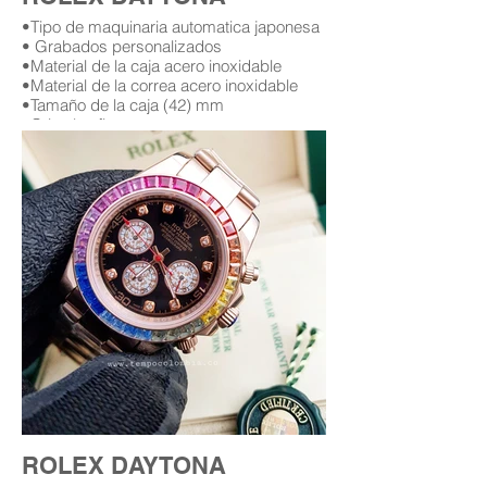
•Tipo de maquinaria automatica japonesa
• Grabados personalizados
•Material de la caja acero inoxidable
•Material de la correa acero inoxidable
•Tamaño de la caja (42) mm
•Cristal zafiro
•Garantía (12) meses (leer condiciones de
garantía)
Replica AAA Rolex daytona
Replicas de relojes rolex daytona en
bogota Colombia
Replica de rolex daytona con diamantes
replicas rolex con diamantes
rolex con diamantes en bogota
relojes rolex con diamantes replicas en
bogota Colombia
ROLEX DAYTONA