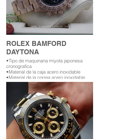
ROLEX BAMFORD
DAYTONA
•Tipo de maquinaria miyota japonesa
cronografica
•Material de la caja acero inoxidable
•Material de la correa acero inoxidable
•Tamaño de la caja (42) mm
•Cristal zafiro
•Garantía (12) meses (leer condiciones de
garantía)
Replica AAA Rolex Bamford daytona