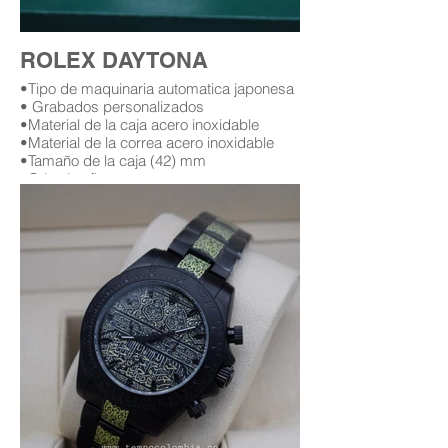
rolex colombia catalogo
replicas en colombia
ROLEX DAYTONA
replicas de relojes cartier en colombia
•Tipo de maquinaria automatica japonesa
patek philippe replica colombia
• Grabados personalizados
•Material de la caja acero inoxidable
relojes hublot replicas colombia
•Material de la correa acero inoxidable
•Tamaño de la caja (42) mm
replicas de relojes fossil colombia
•Cristal zafiro
•Garantía (12) meses (leer condiciones de
replicas de rolex triple aaa
garantía)
Replica AAA Rolex daytona
Replicas de relojes rolex daytona en
bogota Colombia