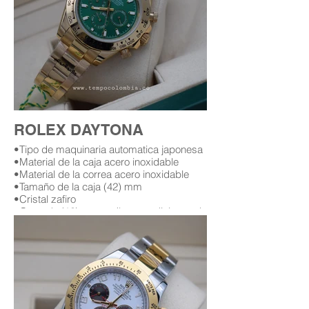
ROLEX DAYTONA
•Tipo de maquinaria automatica japonesa
•Material de la caja acero inoxidable
•Material de la correa acero inoxidable
•Tamaño de la caja (42) mm
•Cristal zafiro
•Garantía (12) meses (leer condiciones de
garantía)
Replica AAA Rolex daytona
Replicas de relojes rolex daytona en
bogota Colombia