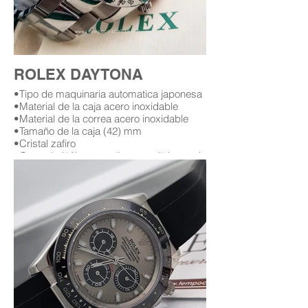
ROLEX DAYTONA
•Tipo de maquinaria automatica japonesa
•Material de la caja acero inoxidable
•Material de la correa acero inoxidable
•Tamaño de la caja (42) mm
•Cristal zafiro
•Garantía (12) meses (leer condiciones de
garantía)
reloj rolex day date replica bogota
Replica AAA Rolex Submariner bogota
Rolex submariner Hulk en bogota
Replicas de relojes rolex gmt master en
bogota Colombia
Replica de rolex gmg master ii en ceramic
replica gmt master ii colombia
replicas de relojes cartier en colombia
rolex explorer ii replica colombia
replicas de relojes rolex aaa