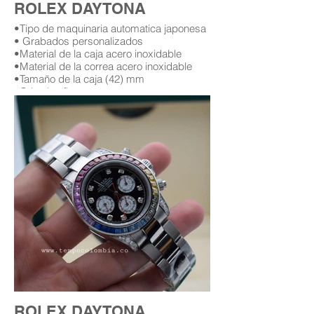
ROLEX DAYTONA
•Tipo de maquinaria automatica japonesa
• Grabados personalizados
•Material de la caja acero inoxidable
•Material de la correa acero inoxidable
•Tamaño de la caja (42) mm
•Cristal zafiro
•Garantía (12) meses (leer condiciones de
garantía)
Replica AAA Rolex daytona
Replicas de relojes rolex daytona en
bogota Colombia
Replica de rolex daytona con diamantes
replicas rolex con diamantes
rolex con diamantes en bogota
relojes rolex con diamantes replicas en
bogota Colombia
ROLEX DAYTONA