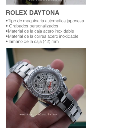
ROLEX DAYTONA
•Tipo de maquinaria automatica japonesa
• Grabados personalizados
•Material de la caja acero inoxidable
•Material de la correa acero inoxidable
•Tamaño de la caja (42) mm
•Cristal zafiro
•Garantía (12) meses (leer condiciones de
garantía)
Replica AAA Rolex daytona
Replicas de relojes rolex daytona en
bogota Colombia