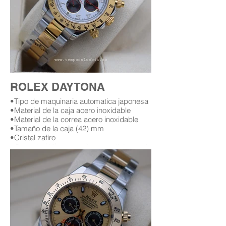
ROLEX DAYTONA
•Tipo de maquinaria automatica japonesa
•Material de la caja acero inoxidable
•Material de la correa acero inoxidable
•Tamaño de la caja (42) mm
•Cristal zafiro
•Garantía (12) meses (leer condiciones de
garantía)
Replica AAA Rolex daytona
Replicas de relojes rolex daytona en
bogota Colombia