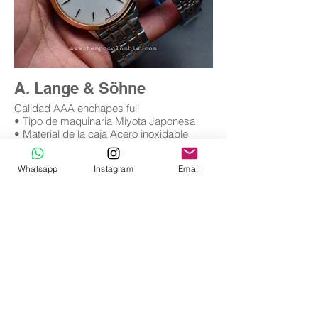
A. Lange & Söhne
Calidad AAA enchapes full
• Tipo de maquinaria Miyota Japonesa
• Material de la caja Acero inoxidable
• Material de la banda acero inoxidable
• Cristal zafiro
Whatsapp
Instagram
Email
• Garantía 12 meses (leer condiciones de
garantía)