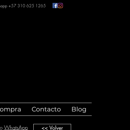
sapp +57 310 625 1265
compra
Contacto
Blog
ro
WhatsApp
<< Volver