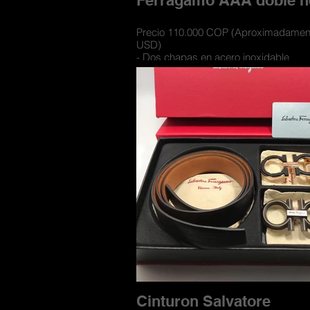
Ferragamo AAA doble he
Precio 110.000 COP (Aproximadamen
USD)
- Dos chapas en acero inoxidable
- Cinturones con materiales de cueros 
- Cuero doble faz para usarse por los
- Incluye caja de lujo contramarcada 
compartimiento para las hebillas
Cinturon Salvatore