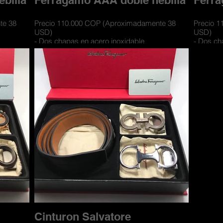
billa
Ferragamo AAA doble hebilla
Ferra
te 38
Precio 110.000 COP (Aproximadamente 38
Precio 
USD)
USD)
- Dos chapas en acero inoxidable
- Dos ch
y textil
- Cinturones con materiales de cueros y textil
- Cinturo
 2 lados
- Cuero doble faz para usarse por los 2 lados
- Cuero 
y con
- Incluye caja de lujo contramarcada y con
- Incluy
compartimiento para las hebillas
comparti
Cinturon Salvatore