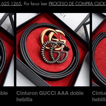
 625 1265.
Por favor leer
PROCESO DE COMPRA CLICK
ble
Cinturon GUCCI AAA doble
Cint
hebilla
hebill