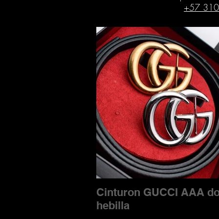
+57 310
Cinturon GUCCI AAA do
hebilla