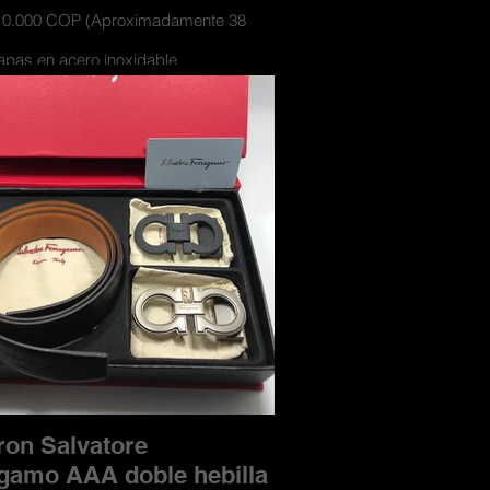
110.000 COP (Aproximadamente 38
apas en acero inoxidable
nes con materiales de cueros y textil
doble faz para usarse por los 2 lados
e caja de lujo contramarcada y con
miento para las hebillas
ron Salvatore
gamo AAA doble hebilla