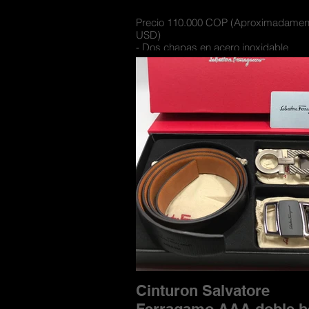
Precio 110.000 COP (Aproximadamen
USD)
- Dos chapas en acero inoxidable
- Cinturones con materiales de cueros 
- Cuero doble faz para usarse por los
- Incluye caja de lujo contramarcada 
compartimiento para las hebillas
Cinturon Salvatore