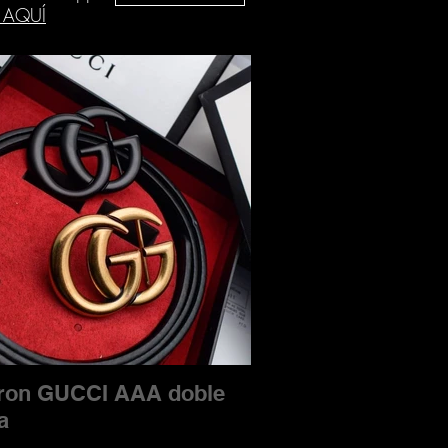
 AQUÍ
uron GUCCI AAA doble
a