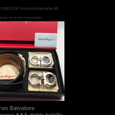
110.000 COP (Aproximadamente 38
apas en acero inoxidable
nes con materiales de cueros y textil
doble faz para usarse por los 2 lados
e caja de lujo contramarcada y con
miento para las hebillas
ron Salvatore