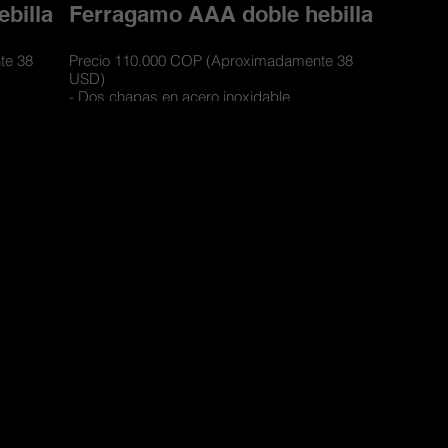
billa
Ferragamo AAA doble hebilla
te 38
Precio 110.000 COP (Aproximadamente 38
USD)
- Dos chapas en acero inoxidable
y textil
- Cinturones con materiales de cueros y textil
 2 lados
- Cuero doble faz para usarse por los 2 lados
y con
- Incluye caja de lujo contramarcada y con
compartimiento para las hebillas