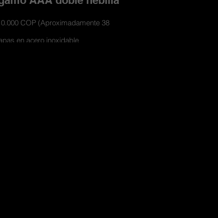
gamo AAA doble hebilla
110.000 COP (Aproximadamente 38
apas en acero inoxidable
nes con materiales de cueros y textil
doble faz para usarse por los 2 lados
e caja de lujo contramarcada y con
miento para las hebillas