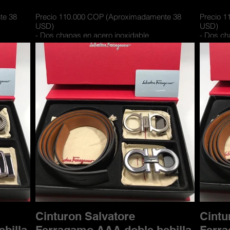
te 38
Precio 110.000 COP (Aproximadamente 38
Precio 
USD)
USD)
- Dos chapas en acero inoxidable
- Dos ch
y textil
- Cinturones con materiales de cueros y textil
- Cinturo
 2 lados
- Cuero doble faz para usarse por los 2 lados
- Cuero 
y con
- Incluye caja de lujo contramarcada y con
- Incluy
compartimiento para las hebillas
comparti
Cinturon Salvatore
Cintu