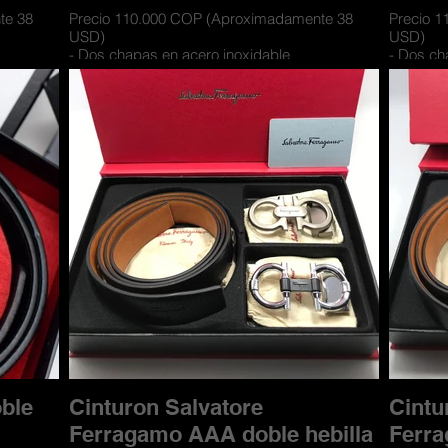
te 38
Precio 110.000 COP (Aproximadamente 38
Precio 
USD)
USD)
- Dos chapas en acero inoxidable
- Dos ch
y textil
- Cinturones con materiales de cueros y textil
- Cinturo
 2 lados
- Cuero doble faz para usarse por los 2 lados
- Cuero 
y con
- Incluye caja de lujo contramarcada y con
- Incluy
compartimiento para las hebillas
comparti
ble
Cinturon Salvatore
Cintu
Ferragamo AAA doble hebilla
Ferra