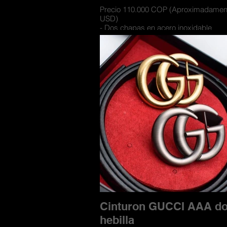
Precio 110.000 COP (Aproximadamen
USD)
- Dos chapas en acero inoxidable
- Cinturones con materiales de cueros 
- Cuero doble faz para usarse por los
- Incluye caja de lujo contramarcada 
compartimiento para las hebillas
Cinturon GUCCI AAA do
hebilla