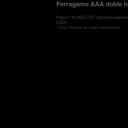
Ferragamo AAA doble he
Precio 110.000 COP (Aproximadamen
USD)
- Dos chapas en acero inoxidable
- Cinturones con materiales de cueros 
- Cuero doble faz para usarse por los
- Incluye caja de lujo contramarcada 
compartimiento para las hebillas