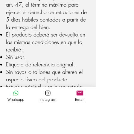
art. 47, el término máximo para
ejercer el derecho de retracto es de
5 días hábiles contados a partir de
la entrega del bien.
El producto deberá ser devuelto en
las mismas condiciones en que lo
recibió:
Sin usar.
Etiqueta de referencia original.
Sin rayas o tallones que alteren el
aspecto físico del producto.
Estuche original y en buen estado.
Catalogo o instrucciones de uso.
Whatsapp
Instagram
Email
Puedes comunicarte con uno de
nuestros asesores mediante un mensaje
vía Whatsapp o direct en instagram.