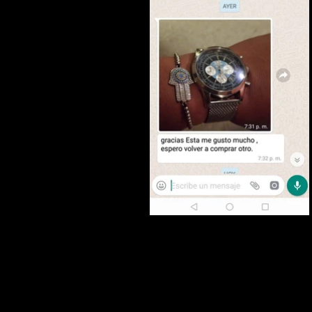
Puedes comunicarte con uno d
asesores mediante un mensaje