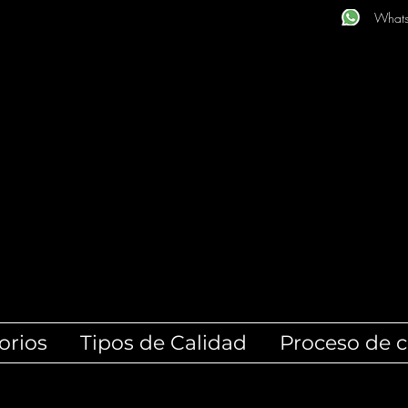
What
orios
Tipos de Calidad
Proceso de 